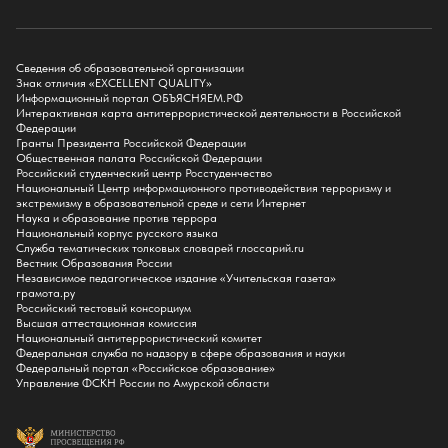
Факультет физико-математического образования и технологии
Подготовительное отделение для иностранных граждан
Поступление
Сведения об образовательной организации
Знак отличия «EXCELLENT QUALITY»
Приемная комиссия
Информационный портал ОБЪЯСНЯЕМ.РФ
Интерактивная карта антитеррористической деятельности в Российской
Поступай в БГПУ
Федерации
Специальности и направления
Гранты Президента Российской Федерации
Списки поступающих
Общественная палата Российской Федерации
Приказы о зачислении
Российский студенческий центр Росстуденчество
Полезные материалы
Национальный Центр информационного противодействия терроризму и
Общежитие
экстремизму в образовательной среде и сети Интернет
Информация о целевом обучении
Наука и образование против террора
Обркредит в СПО
Национальный корпус русского языка
Служба тематических толковых словарей глоссарий.ru
Бакалавриат
Вестник Образования России
Магистратура
Независимое педагогическое издание «Учительская газета»
Аспирантура
грамота.ру
СПО
Российский тестовый консорциум
Правила приема на Бакалавриат
Высшая аттестационная комиссия
Правила приема на Магистратуру
Национальный антитеррористический комитет
Правила приема на СПО
Федеральная служба по надзору в сфере образования и науки
Федеральный портал «Российское образование»
Управление ФСКН России по Амурской области
Обучение
Справка для получения налогового вычета
Кванториум