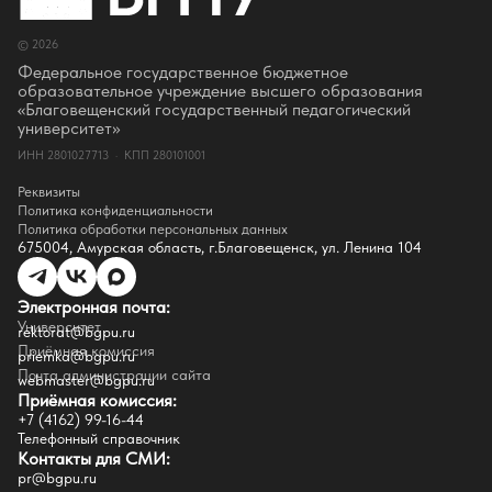
Сотрудники и преподаватели
Руководство
© 2026
Ректор
Оценка качества образования
Федеральное государственное бюджетное
СМИ о нас
образовательное учреждение высшего образования
Истории успеха
«Благовещенский государственный педагогический
Партнёры
университет»
Документы
ИНН 2801027713 · КПП 280101001
Контакты
Реквизиты
Реквизиты
Сведения о доходах
Политика конфиденциальности
Доступная среда
Политика обработки персональных данных
Инфраструктура
675004, Амурская область, г.Благовещенск, ул. Ленина 104
Противодествие коррупции
Противодействие терроризму
Целевой капитал
Электронная почта:
Часто задаваемые вопросы
Университет
Внутренний сайт
rektorat@bgpu.ru
Приёмная комиссия
priemka@bgpu.ru
Факультеты
Почта администрации сайта
webmaster@bgpu.ru
Приёмная комиссия:
Естественно-географический факультет
+7 (4162) 99-16-44
Историко-филологический факультет
Телефонный справочник
Факультет иностранных языков
Контакты для СМИ:
Факультет педагогики и психологии
pr@bgpu.ru
Факультет физической культуры и спорта