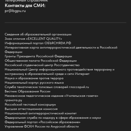
Телефонный справочник
Факультет иностранных языков
Контакты для СМИ:
Факультет педагогики и психологии
pr@bgpu.ru
Факультет физической культуры и спорта
Факультет физико-математического образования и технологии
Подготовительное отделение для иностранных граждан
Поступление
Сведения об образовательной организации
Знак отличия «EXCELLENT QUALITY»
Приемная комиссия
Информационный портал ОБЪЯСНЯЕМ.РФ
Интерактивная карта антитеррористической деятельности в Российской
Поступай в БГПУ
Федерации
Специальности и направления
Гранты Президента Российской Федерации
Списки поступающих
Общественная палата Российской Федерации
Приказы о зачислении
Российский студенческий центр Росстуденчество
Полезные материалы
Национальный Центр информационного противодействия терроризму и
Общежитие
экстремизму в образовательной среде и сети Интернет
Информация о целевом обучении
Наука и образование против террора
Обркредит в СПО
Национальный корпус русского языка
Служба тематических толковых словарей глоссарий.ru
Бакалавриат
Вестник Образования России
Магистратура
Независимое педагогическое издание «Учительская газета»
Аспирантура
грамота.ру
СПО
Российский тестовый консорциум
Правила приема на Бакалавриат
Высшая аттестационная комиссия
Правила приема на Магистратуру
Национальный антитеррористический комитет
Правила приема на СПО
Федеральная служба по надзору в сфере образования и науки
Федеральный портал «Российское образование»
Управление ФСКН России по Амурской области
Обучение