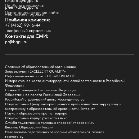
rektorat@bgpu.ru
Приёмная комиссия
priemka@bgpu.ru
Факультеты
Почта администрации сайта
webmaster@bgpu.ru
Приёмная комиссия:
Естественно-географический факультет
+7 (4162) 99-16-44
Историко-филологический факультет
Телефонный справочник
Факультет иностранных языков
Контакты для СМИ:
Факультет педагогики и психологии
pr@bgpu.ru
Факультет физической культуры и спорта
Факультет физико-математического образования и технологии
Подготовительное отделение для иностранных граждан
Поступление
Сведения об образовательной организации
Знак отличия «EXCELLENT QUALITY»
Приемная комиссия
Информационный портал ОБЪЯСНЯЕМ.РФ
Интерактивная карта антитеррористической деятельности в Российской
Поступай в БГПУ
Федерации
Специальности и направления
Гранты Президента Российской Федерации
Списки поступающих
Общественная палата Российской Федерации
Приказы о зачислении
Российский студенческий центр Росстуденчество
Полезные материалы
Национальный Центр информационного противодействия терроризму и
Общежитие
экстремизму в образовательной среде и сети Интернет
Информация о целевом обучении
Наука и образование против террора
Обркредит в СПО
Национальный корпус русского языка
Служба тематических толковых словарей глоссарий.ru
Бакалавриат
Вестник Образования России
Магистратура
Независимое педагогическое издание «Учительская газета»
Аспирантура
грамота.ру