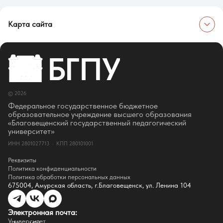
Карта сайта
Об университете
Сведения об образовательной организации
Об Университете
Сотрудники и преподаватели
Руководство
© 2026
Ректор
Оценка качества образования
Федеральное государственное бюджетное
СМИ о нас
образовательное учреждение высшего образования
Истории успеха
«Благовещенский государственный педагогический
Партнёры
университет»
Документы
ИНН 2801027713 · КПП 280101001
Контакты
Реквизиты
Реквизиты
Сведения о доходах
Политика конфиденциальности
Доступная среда
Политика обработки персональных данных
Инфраструктура
675004, Амурская область, г.Благовещенск, ул. Ленина 104
Противодествие коррупции
Противодействие терроризму
Целевой капитал
Электронная почта:
Часто задаваемые вопросы
Университет
Внутренний сайт