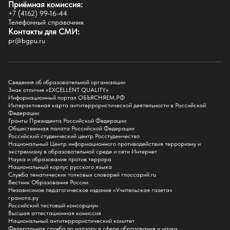
Приёмная комиссия:
Естественно-географический факультет
+7 (4162) 99-16-44
Историко-филологический факультет
Телефонный справочник
Факультет иностранных языков
Контакты для СМИ:
Факультет педагогики и психологии
pr@bgpu.ru
Факультет физической культуры и спорта
Факультет физико-математического образования и технологии
Подготовительное отделение для иностранных граждан
Поступление
Сведения об образовательной организации
Знак отличия «EXCELLENT QUALITY»
Приемная комиссия
Информационный портал ОБЪЯСНЯЕМ.РФ
Интерактивная карта антитеррористической деятельности в Российской
Поступай в БГПУ
Федерации
Специальности и направления
Гранты Президента Российской Федерации
Списки поступающих
Общественная палата Российской Федерации
Приказы о зачислении
Российский студенческий центр Росстуденчество
Полезные материалы
Национальный Центр информационного противодействия терроризму и
Общежитие
экстремизму в образовательной среде и сети Интернет
Информация о целевом обучении
Наука и образование против террора
Обркредит в СПО
Национальный корпус русского языка
Служба тематических толковых словарей глоссарий.ru
Бакалавриат
Вестник Образования России
Магистратура
Независимое педагогическое издание «Учительская газета»
Аспирантура
грамота.ру
СПО
Российский тестовый консорциум
Правила приема на Бакалавриат
Высшая аттестационная комиссия
Правила приема на Магистратуру
Национальный антитеррористический комитет
Правила приема на СПО
Федеральная служба по надзору в сфере образования и науки