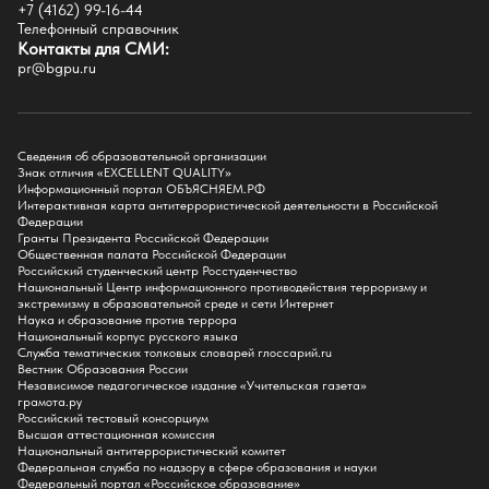
+7 (4162) 99-16-44
Историко-филологический факультет
Телефонный справочник
Факультет иностранных языков
Контакты для СМИ:
Факультет педагогики и психологии
pr@bgpu.ru
Факультет физической культуры и спорта
Факультет физико-математического образования и технологии
Подготовительное отделение для иностранных граждан
Поступление
Сведения об образовательной организации
Знак отличия «EXCELLENT QUALITY»
Приемная комиссия
Информационный портал ОБЪЯСНЯЕМ.РФ
Интерактивная карта антитеррористической деятельности в Российской
Поступай в БГПУ
Федерации
Специальности и направления
Гранты Президента Российской Федерации
Списки поступающих
Общественная палата Российской Федерации
Приказы о зачислении
Российский студенческий центр Росстуденчество
Полезные материалы
Национальный Центр информационного противодействия терроризму и
Общежитие
экстремизму в образовательной среде и сети Интернет
Информация о целевом обучении
Наука и образование против террора
Обркредит в СПО
Национальный корпус русского языка
Служба тематических толковых словарей глоссарий.ru
Бакалавриат
Вестник Образования России
Магистратура
Независимое педагогическое издание «Учительская газета»
Аспирантура
грамота.ру
СПО
Российский тестовый консорциум
Правила приема на Бакалавриат
Высшая аттестационная комиссия
Правила приема на Магистратуру
Национальный антитеррористический комитет
Правила приема на СПО
Федеральная служба по надзору в сфере образования и науки
Федеральный портал «Российское образование»