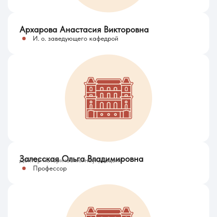
Архарова Анастасия Викторовна
И. о. заведующего кафедрой
Залесская Ольга Владимировна
Доктор исторических наук, доцент
Профессор