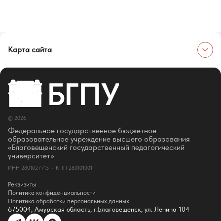
Карта сайта
Об университете
Сведения об образовательной организации
Об Университете
Сотрудники и преподаватели
Руководство
© 2026
Ректор
Оценка качества образования
Федеральное государственное бюджетное
СМИ о нас
образовательное учреждение высшего образования
Истории успеха
«Благовещенский государственный педагогический
Партнёры
университет»
Документы
ИНН 2801027713 · КПП 280101001
Контакты
Реквизиты
Реквизиты
Сведения о доходах
Политика конфиденциальности
Доступная среда
Политика обработки персональных данных
Инфраструктура
675004, Амурская область, г.Благовещенск, ул. Ленина 104
Противодествие коррупции