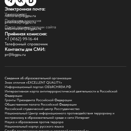
Противодействие терроризму
Целевой капитал
Электронная почта:
Часто задаваемые вопросы
Университет
Внутренний сайт
rektorat@bgpu.ru
Приёмная комиссия
priemka@bgpu.ru
Факультеты
Почта администрации сайта
webmaster@bgpu.ru
Приёмная комиссия:
Естественно-географический факультет
+7 (4162) 99-16-44
Историко-филологический факультет
Телефонный справочник
Факультет иностранных языков
Контакты для СМИ:
Факультет педагогики и психологии
pr@bgpu.ru
Факультет физической культуры и спорта
Факультет физико-математического образования и технологии
Подготовительное отделение для иностранных граждан
Поступление
Сведения об образовательной организации
Знак отличия «EXCELLENT QUALITY»
Приемная комиссия
Информационный портал ОБЪЯСНЯЕМ.РФ
Интерактивная карта антитеррористической деятельности в Российской
Поступай в БГПУ
Федерации
Специальности и направления
Гранты Президента Российской Федерации
Списки поступающих
Общественная палата Российской Федерации
Приказы о зачислении
Российский студенческий центр Росстуденчество
Полезные материалы
Национальный Центр информационного противодействия терроризму и
Общежитие
экстремизму в образовательной среде и сети Интернет
Информация о целевом обучении
Наука и образование против террора
Обркредит в СПО
Национальный корпус русского языка
Служба тематических толковых словарей глоссарий.ru