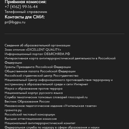
Приёмная комиссия:
Естественно-географический факультет
+7 (4162) 99-16-44
Историко-филологический факультет
Телефонный справочник
Факультет иностранных языков
Контакты для СМИ:
Факультет педагогики и психологии
pr@bgpu.ru
Факультет физической культуры и спорта
Факультет физико-математического образования и технологии
Подготовительное отделение для иностранных граждан
Поступление
Сведения об образовательной организации
Знак отличия «EXCELLENT QUALITY»
Приемная комиссия
Информационный портал ОБЪЯСНЯЕМ.РФ
Интерактивная карта антитеррористической деятельности в Российской
Поступай в БГПУ
Федерации
Специальности и направления
Гранты Президента Российской Федерации
Списки поступающих
Общественная палата Российской Федерации
Приказы о зачислении
Российский студенческий центр Росстуденчество
Полезные материалы
Национальный Центр информационного противодействия терроризму и
Общежитие
экстремизму в образовательной среде и сети Интернет
Информация о целевом обучении
Наука и образование против террора
Обркредит в СПО
Национальный корпус русского языка
Служба тематических толковых словарей глоссарий.ru
Бакалавриат
Вестник Образования России
Магистратура
Независимое педагогическое издание «Учительская газета»
Аспирантура
грамота.ру
СПО
Российский тестовый консорциум
Правила приема на Бакалавриат
Высшая аттестационная комиссия
Правила приема на Магистратуру
Национальный антитеррористический комитет
Правила приема на СПО
Федеральная служба по надзору в сфере образования и науки